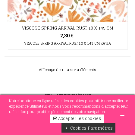
VISCOSE SPRING ARRIVAL RUST 10 X 145 CM
2,30 €
VISCOSE SPRING ARRIVAL RUST 10 X 145 CM KATIA
Affichage de 1 - 4 sur 4 éléments
CGV
-
MENTIONS LÉGALES
Notre boutique en ligne utilise des cookies pour offrir une meilleure
expérience utilisateur et nous vous recommandons d'accepter leur
utilisation pour profiter pleinement de votre navigation.
© 2021 MERCERIE SOTTEJEAU
Accepter les cookies
0
Cookies Paramètres