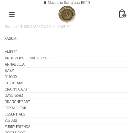
Mercerie Sottejeau RGPD
0
Home
>
TISSUS MAKOWER
>
KASUMI
KASUMI
AMELIE
ANDOVER'S TONAL DITZYS
ANNABELLA
BABY
BIJOUX
CHRISTMAS
CRAFTY CATS
DAYDREAM
DRAGONHEART
EDYTA SITAR
ESSENTIALS
FLEURS
FURRY FRIENDS
HOOT HOOT