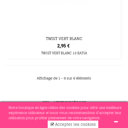
TWIST VERT BLANC
2,95 €
TWIST VERT BLANC 18 KATIA
Affichage de 1 - 6 sur 6 éléments
CGV
-
MENTIONS LÉGALES
Notre boutique en ligne utilise des cookies pour offrir une meilleure
expérience utilisateur et nous vous recommandons d'accepter leur
utilisation pour profiter pleinement de votre navigation.
© 2021 MERCERIE SOTTEJEAU
Accepter les cookies