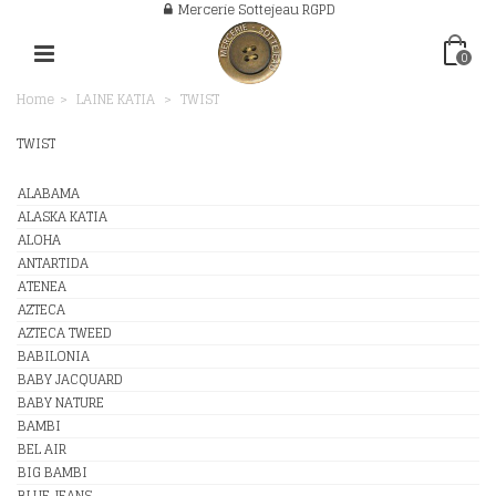
Mercerie Sottejeau RGPD
0
Home
>
LAINE KATIA
>
TWIST
TWIST
ALABAMA
ALASKA KATIA
ALOHA
ANTARTIDA
ATENEA
AZTECA
AZTECA TWEED
BABILONIA
BABY JACQUARD
BABY NATURE
BAMBI
BEL AIR
BIG BAMBI
BLUE JEANS