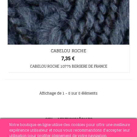
CABELOU ROCHE
7,35 €
CABELOU ROCHE 10775 BERGERE DE FRANCE
Affichage de 1 - 8 sur 8 éléments
CGV
-
MENTIONS LÉGALES
Notre boutique en ligne utilise des cookies pour offrir une meilleure
expérience utilisateur et nous vous recommandons d'accepter leur
utilisation pour profiter pleinement de votre navigation.
© 2021 MERCERIE SOTTEJEAU