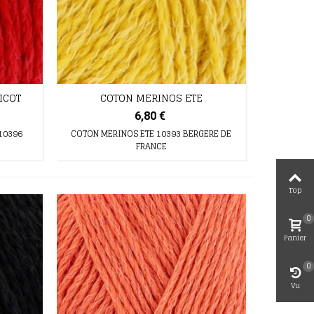
ICOT
COTON MERINOS ETE
6,80 €
10396
COTON MERINOS ETE 10393 BERGERE DE
FRANCE
Top
0
Panier
0
Vu