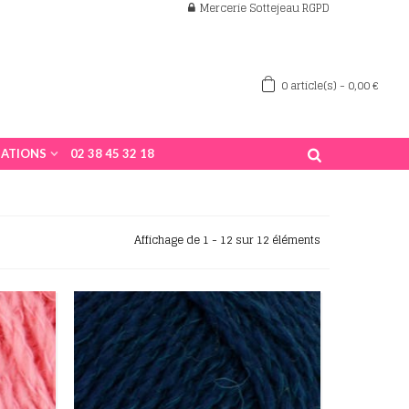
Mercerie Sottejeau RGPD
0
article(s)
-
0,00 €
ATIONS
02 38 45 32 18
Affichage de 1 - 12 sur 12 éléments