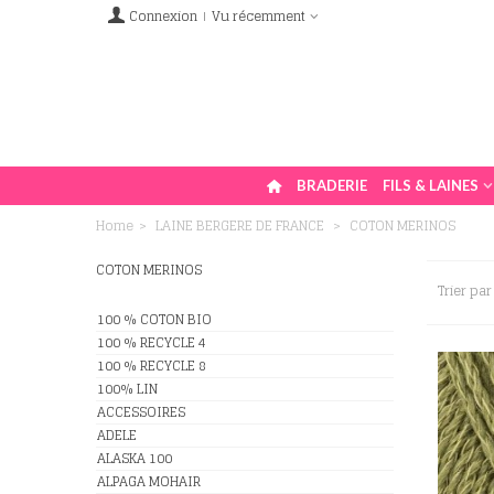
Connexion
Vu récemment
BRADERIE
FILS & LAINES
Home
>
LAINE BERGERE DE FRANCE
>
COTON MERINOS
COTON MERINOS
Trier par
100 % COTON BIO
100 % RECYCLE 4
100 % RECYCLE 8
100% LIN
ACCESSOIRES
ADELE
ALASKA 100
ALPAGA MOHAIR