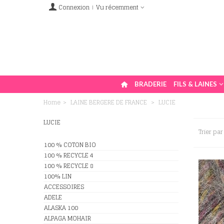
Connexion
Vu récemment
BRADERIE
FILS & LAINES
Home
>
LAINE BERGERE DE FRANCE
>
LUCIE
LUCIE
Trier par
100 % COTON BIO
100 % RECYCLE 4
100 % RECYCLE 8
100% LIN
ACCESSOIRES
ADELE
ALASKA 100
ALPAGA MOHAIR