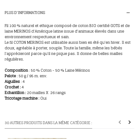
PLUS D'INFORMATIONS
Fil 100 % naturel et ethique composé de coton BIO certifié GOTS et de
laine MERINOS d'Amérique latine issue d'animaux élevés dans une
environnement respectueux et sain.
Le fil COTON MERINOS est utilisable aussi bien en été qu'en hiver. Il est
doux, agréable à porter, souple. Toute la famille, même les bébés
l'apprécieront parce qu'il ne pique pas. Il donne de belles mailles
régulières.
Composition
: 50 % Coton - 50 % Laine Mérinos
Pelote
: 50 g / 95 m. env.
Aiguilles
: 4
Crochet :
4
E
chantillon
:
20 mailles X 26 rangs
Tricotage machine :
Oui
30 AUTRES PRODUITS DANS LA MÊME CATÉGORIE :