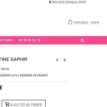
Mercerie Sottejeau RGPD
0
article(s)
-
0,00 €
ATIONS
02 38 45 32 18
INE SAPHIR
:
34781
 SAPHIR 34781 BERGERE DE FRANCE
€
s
AJOUTER AU PANIER