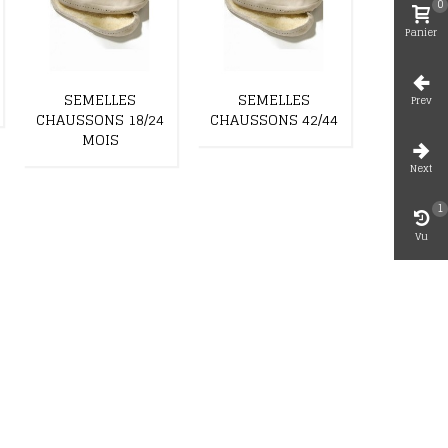
0
Panier
SEMELLES
SEMELLES
DUVE
Prev
CHAUSSONS 18/24
CHAUSSONS 42/44
AUBE
MOIS
Next
1
Vu