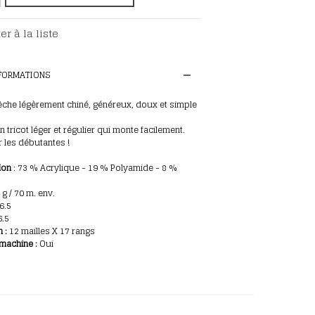
er à la liste
NFORMATIONS
mèche légèrement chiné, généreux, doux et simple
n tricot léger et régulier qui monte facilement.
 les débutantes !
ion
: 73
% Acrylique - 19 % Polyamide - 8 %
0
g / 70 m. env.
 6.5
.5
n
:
12 mailles X 17 rangs
machine :
Oui