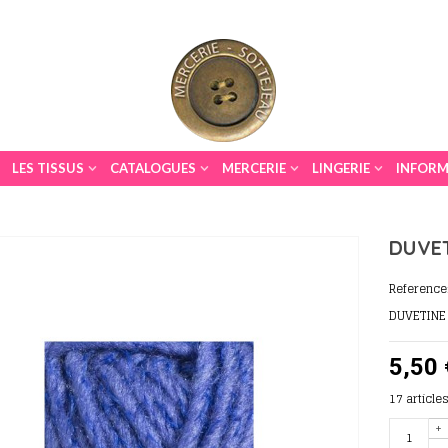
LES TISSUS
CATALOGUES
MERCERIE
LINGERIE
INFORM
DUVET
Reference
DUVETINE
5,50 
17
article
+
-