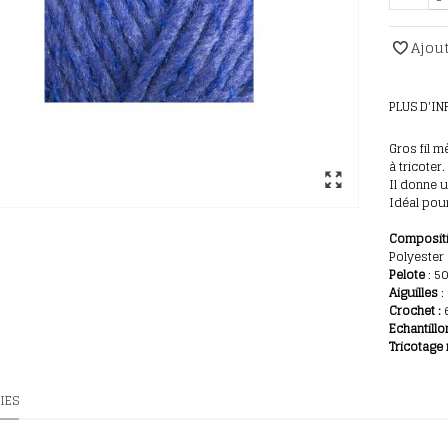
Ajout
PLUS D'I
Gros fil 
à tricoter.
Il donne u
Idéal pour
Composit
Polyester
Pelote
: 5
Aiguilles
:
Crochet :
6
E
chantillo
Tricotage 
IES