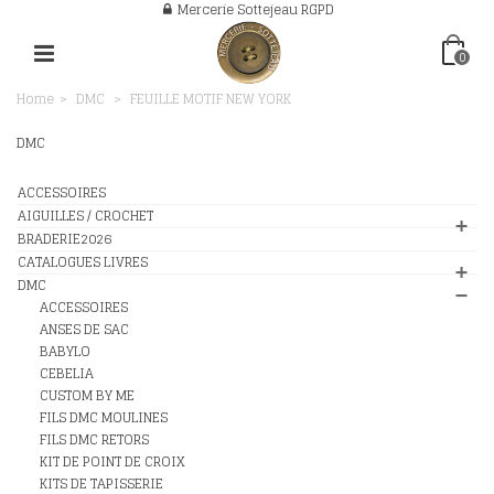
Mercerie Sottejeau RGPD
0
Home
>
DMC
>
FEUILLE MOTIF NEW YORK
DMC
ACCESSOIRES
AIGUILLES / CROCHET
BRADERIE2026
CATALOGUES LIVRES
DMC
ACCESSOIRES
ANSES DE SAC
BABYLO
CEBELIA
CUSTOM BY ME
FILS DMC MOULINES
FILS DMC RETORS
KIT DE POINT DE CROIX
KITS DE TAPISSERIE