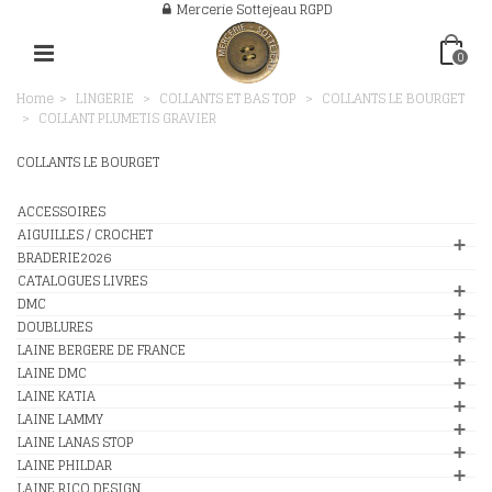
Mercerie Sottejeau RGPD
0
Home
>
LINGERIE
>
COLLANTS ET BAS TOP
>
COLLANTS LE BOURGET
>
COLLANT PLUMETIS GRAVIER
COLLANTS LE BOURGET
ACCESSOIRES
AIGUILLES / CROCHET
BRADERIE2026
CATALOGUES LIVRES
DMC
DOUBLURES
LAINE BERGERE DE FRANCE
LAINE DMC
LAINE KATIA
LAINE LAMMY
LAINE LANAS STOP
LAINE PHILDAR
LAINE RICO DESIGN