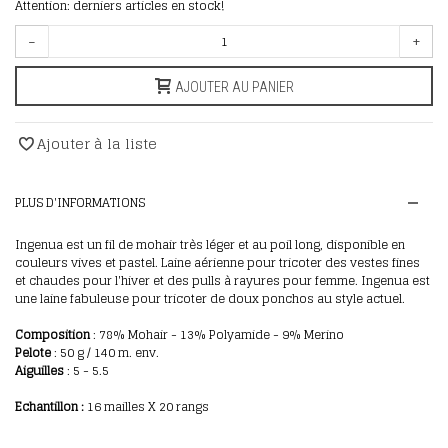
Attention: derniers articles en stock!
-
+
AJOUTER AU PANIER
Ajouter à la liste
PLUS D'INFORMATIONS
Ingenua est un fil de mohair très léger et au poil long, disponible en
couleurs vives et pastel. Laine aérienne pour tricoter des vestes fines
et chaudes pour l'hiver et des pulls à rayures pour femme. Ingenua est
une laine fabuleuse pour tricoter de doux ponchos au style actuel.
Composition
:
78% Mohair - 13% Polyamide - 9% Merino
Pelote
: 50
g / 140 m. env.
Aiguilles
: 5 - 5.5
E
chantillon
:
16 mailles X 20 rangs