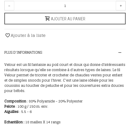
-
+
AJOUTER AU PANIER
Ajouter à la liste
PLUS D'INFORMATIONS
Velour est un fil fantaisie au poil court et doux qui donne d'intéressants
résultats lorsque qu'elle se combine à d'autres types de laines. Le fil
Velour permet de tricoter et crocheter de chaudes vestes pour enfant
et de simples snoods pour l'hiver. C'est une laine idéale pour les
coussins au toucher de peluche et pour les couvertures extra douces
pour bébés.
Composition
: 80% Polyamide - 20% Polyester
Pelote
: 100
g / 150 m. env.
Aiguilles
: 5.5 - 6
E
chantillon
:
18 mailles X 14 rangs