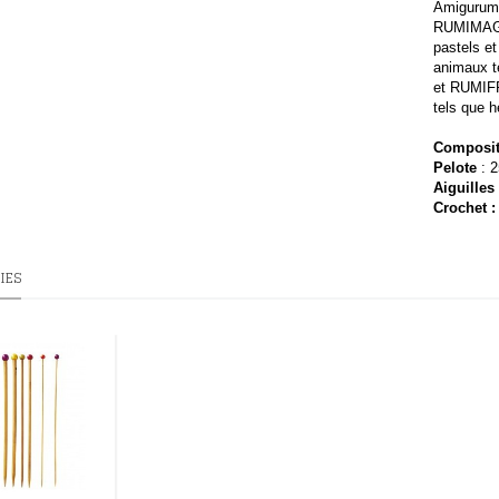
Amigurum
RUMIMAGIC
pastels e
animaux t
et RUMIFR
tels que h
Composit
Pelote
: 
Aiguilles
Crochet :
IES