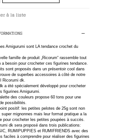
er à la liste
NFORMATIONS
ines Amigurumi sont LA tendance crochet du
elle famille de produit „Ricorum“ rassemble tout
 a besoin pour crocheter ces figurines tendance.
its sont proposés dans un présentoir cool dans
 trouve de superbes accessoires à côté de notre
l Ricorumi dk.
dk a été spécialement développé pour crocheter
s figurines Amigurumi.
alette des couleurs propose 60 tons pour une
de possibilités.
oint positif: les petites pelotes de 25g sont non
 super mignonnes mais leur format pratique a la
ale pour crocheter les petites poupées à succès.
orumi dk sera proposé dans trois publications:
IC, RUMIPUPPIES et RUMIFRIENDS avec des
ns faciles à comprendre pour réaliser des figurines