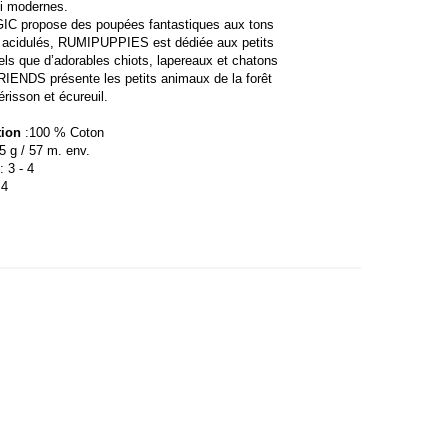
i modernes.
 propose des poupées fantastiques aux tons
t acidulés, RUMIPUPPIES est dédiée aux petits
els que d’adorables chiots, lapereaux et chatons
IENDS présente les petits animaux de la forêt
érisson et écureuil.
ion
:
100 % Coton
25
g / 57 m. env.
: 3 - 4
4