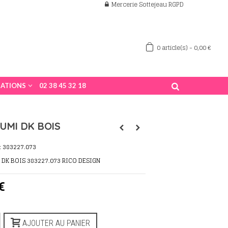
Mercerie Sottejeau RGPD
0
article(s)
-
0,00 €
ATIONS
02 38 45 32 18
UMI DK BOIS
:
383227.073
 DK BOIS 383227.073 RICO DESIGN
€
AJOUTER AU PANIER