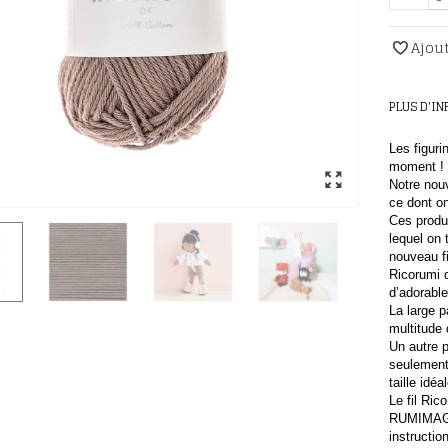
Ajout
PLUS D'I
Les figur
moment !
Notre nouv
ce dont on
Ces produ
lequel on
nouveau fi
Ricorumi 
d’adorable
La large p
multitude 
Un autre p
seulement
taille idé
Le fil Ric
RUMIMAG
instructio