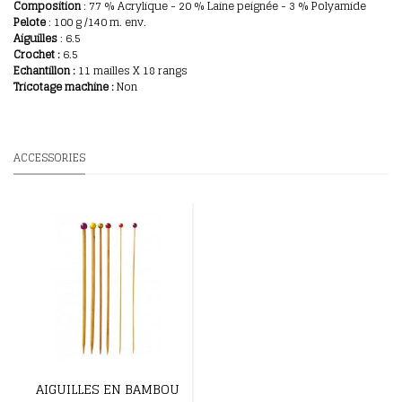
Composition
: 77
% Acrylique - 20 % Laine peignée - 3 % Polyamide
Pelote
: 100
g /140 m. env.
Aiguilles
: 6.5
Crochet :
6.5
E
chantillon
:
11 mailles X 18 rangs
Tricotage machine :
Non
ACCESSORIES
AIGUILLES EN BAMBOU