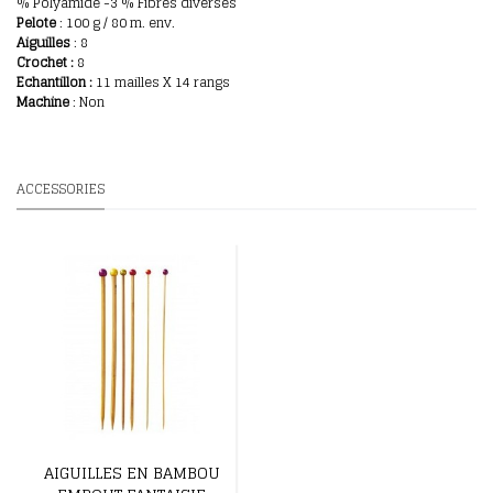
% Polyamide -3 % Fibres diverses
Pelote
: 100 g / 80 m. env.
Aiguilles
: 8
Crochet :
8
E
chantillon
:
11 mailles X 14 rangs
Machine
: Non
ACCESSORIES
AIGUILLES EN BAMBOU