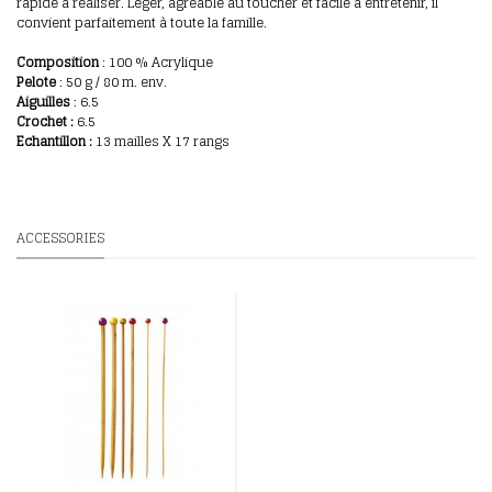
rapide à réaliser. Léger, agréable au toucher et facile à entretenir, il
convient parfaitement à toute la famille.
Composition
: 100
% Acrylique
Pelote
: 50 g / 80 m. env.
Aiguilles
: 6.5
Crochet :
6.5
E
chantillon
:
13 mailles X 17 rangs
ACCESSORIES