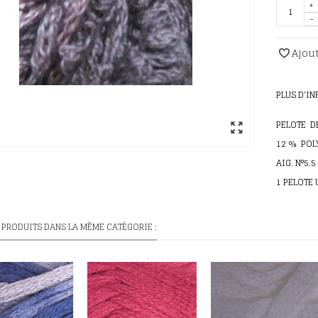
+
-
Ajout
PLUS D'I
PELOTE DE
12 % POL
AIG. N°5.5
1 PELOTE
 PRODUITS DANS LA MÊME CATÉGORIE :