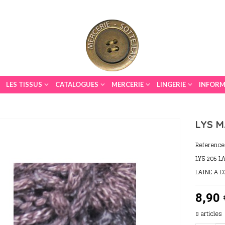
LES TISSUS
CATALOGUES
MERCERIE
LINGERIE
INFORM
LYS 
Reference
LYS 205 L
LAINE A 
8,90 
8
articles