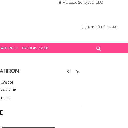
Mercerie Sottejeau RGPD
0
article(s)
-
0,00 €
ATIONS
02 38 45 32 18
MARRON
:
LYS 205
ANAS STOP
ECHARPE
€