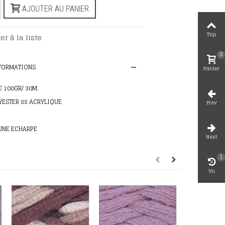
AJOUTER AU PANIER
Top
er à la liste
0
NFORMATIONS
Panier
 100GR/ 30M.
YESTER 88 ACRYLIQUE
Prev
 UNE ECHARPE
Next
1
Vu