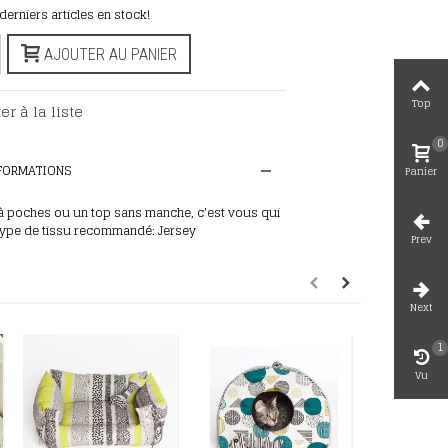
 derniers articles en stock!
AJOUTER AU PANIER
Top
er à la liste
0
NFORMATIONS
Panier
à poches ou un top sans manche, c'est vous qui
Type de tissu recommandé: Jersey
Prev
Next
1
Vu