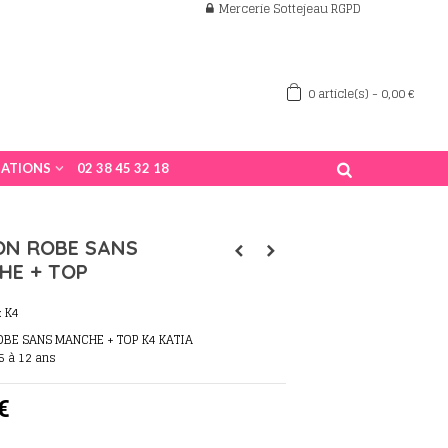
Mercerie Sottejeau RGPD
0
article(s)
-
0,00 €
ATIONS
02 38 45 32 18
ON ROBE SANS
HE + TOP
:
K4
OBE SANS MANCHE + TOP K4 KATIA
5 à 12 ans
€