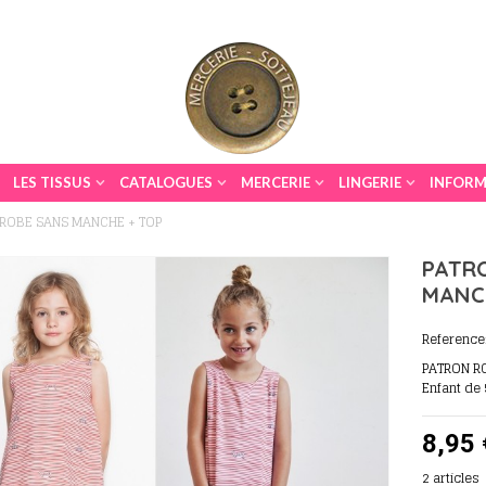
LES TISSUS
CATALOGUES
MERCERIE
LINGERIE
INFORM
ROBE SANS MANCHE + TOP
PATR
MANC
Reference
PATRON R
Enfant de 
8,95 
2
articles