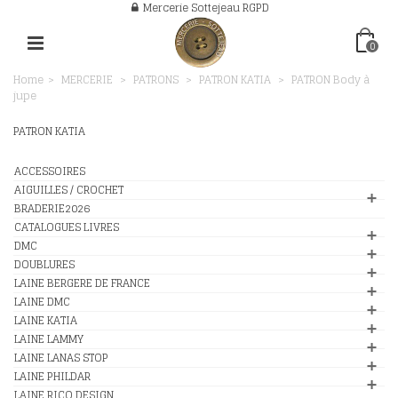
Mercerie Sottejeau RGPD
0
Home
>
MERCERIE
>
PATRONS
>
PATRON KATIA
>
PATRON Body à
jupe
PATRON KATIA
ACCESSOIRES
AIGUILLES / CROCHET
BRADERIE2026
CATALOGUES LIVRES
DMC
DOUBLURES
LAINE BERGERE DE FRANCE
LAINE DMC
LAINE KATIA
LAINE LAMMY
LAINE LANAS STOP
LAINE PHILDAR
LAINE RICO DESIGN