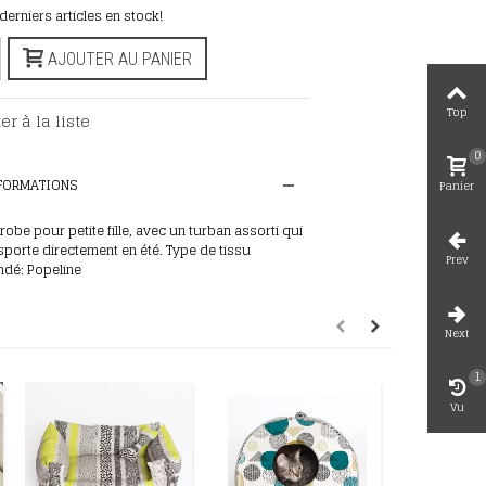
 derniers articles en stock!
AJOUTER AU PANIER
Top
er à la liste
0
NFORMATIONS
Panier
robe pour petite fille, avec un turban assorti qui
sporte directement en été. Type de tissu
Prev
dé: Popeline
Next
1
Vu