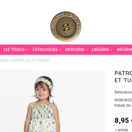
LES TISSUS
CATALOGUES
MERCERIE
LINGERIE
INFORM
ROBE A BRETELLES ET TURBAN
PATRO
ET T
Reference
PATRON RO
Enfant de 
8,95 
1
article