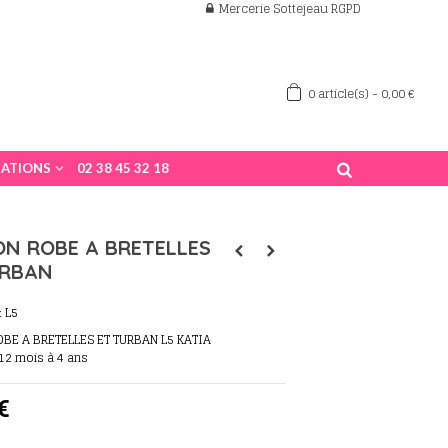
Mercerie Sottejeau RGPD
0
article(s)
-
0,00 €
ATIONS
02 38 45 32 18
N ROBE A BRETELLES
URBAN
:
L5
BE A BRETELLES ET TURBAN L5 KATIA
12 mois à 4 ans
€