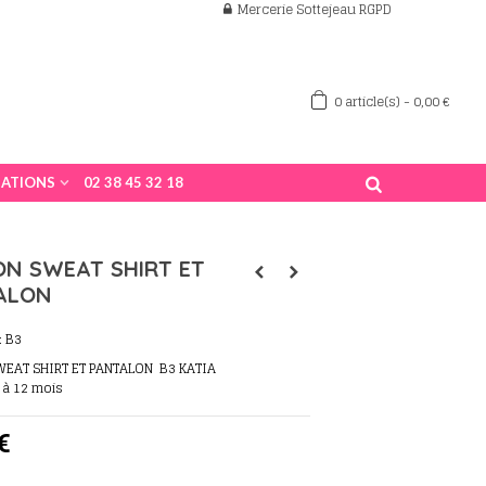
Mercerie Sottejeau RGPD
0
article(s)
-
0,00 €
ATIONS
02 38 45 32 18
ON SWEAT SHIRT ET
ALON
:
B3
WEAT SHIRT ET PANTALON B3 KATIA
 à 12 mois
€