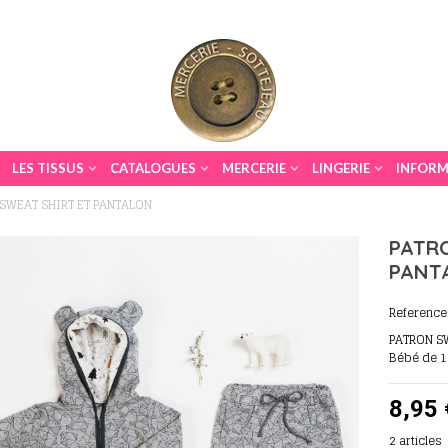
LES TISSUS
CATALOGUES
MERCERIE
LINGERIE
INFORM
SWEAT SHIRT ET PANTALON
PATR
PANT
Reference
PATRON S
Bébé de 1
8,95 
2
articles